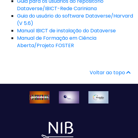
Guia para os usuários do repositório
Dataverse/IBICT-Rede Cariniana
Guia do usuário do software Dataverse/Harvard
(V 5.6)
Manual IBICT de instalação do Dataverse
Manual de Formação em Ciência
Aberta/Projeto FOSTER
Voltar ao topo